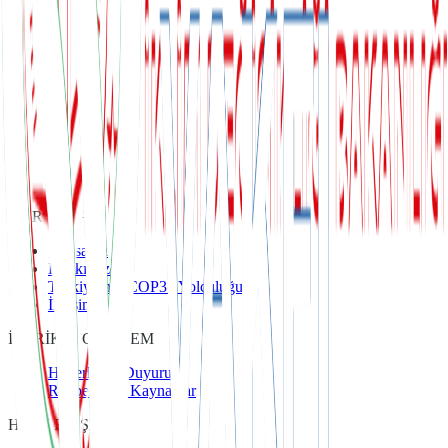
KURUMSAL
Anasayfa
Hakkımızda
Türkiye’nin COP31 Yolculuğu
İletişim
İÇERİK & GÜNDEM
Haberler & Duyurular
Rehberler & Kaynaklar
HIZLI ERİŞİM